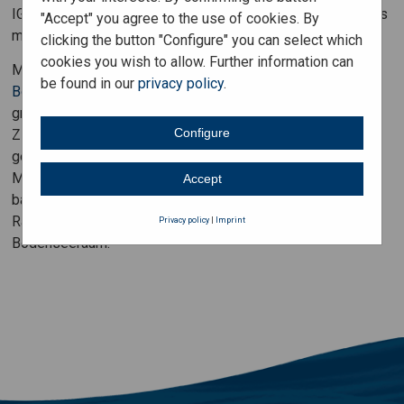
IGKB). Die IBK unterstützt die Positionierung der Region als
"Accept" you agree to the use of cookies. By
metropolitane Grenzregion.
clicking the button "Configure" you can select which
cookies you wish to allow. Further information can
Mit dem
«Zielbild Raum und Verkehr für die internationale
be found in our
privacy policy
.
Bodenseeregion»
besteht ein Orientierungsrahmen für ein
grenzüberschreitend abgestimmtes Raumverständnis. Das
Configure
Zielbild besteht aus Text und Karten und enthält
gemeinsame Stoßrichtungen für Siedlungsentwicklung,
Mobilität und Landschaft in fünf prägenden Raumtypen. Es
Accept
basiert auf den bestehenden und rechtsgültigen
Raumkonzeptionen der Länder, Kantone und Regionen im
Privacy policy
|
Imprint
Bodenseeraum.