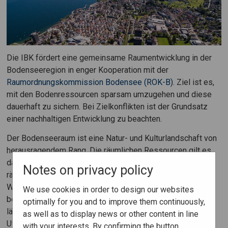
Die IBK fördert eine gemeinsame Raumentwicklung in der
Bodenseeregion in enger Kooperation mit der
Raumordnungskommission Bodensee (ROK-B)
. Ziel ist es,
mit den Bodenressourcen sparsam umzugehen und diese
dauerhaft zu sichern. Bei Zielkonflikten ist der Grundsatz
einer nachhaltigen Entwicklung zu beachten.
Der Bodenseeraum ist eine Natur- und Kulturlandschaft von
herausragendem Rang. Die räumlichen Ressourcen gilt es
daher sparsam zu nutzen und die unterschiedlichen
Notes on privacy policy
räumlichen Bedürfnisse für Leben, Wohnen, Verkehr,
Wirtschaft, Arbeit und Erholung ausgewogen zu
We use cookies in order to design our websites
berücksichtigen. Ein Anliegen der IBK ist die Stärkung der
optimally for you and to improve them continuously,
ländlichen Räume und die Entwicklung im sensiblen
as well as to display news or other content in line
Uferbereich (in Abstimmung zwischen IBK, ROK-B und
with your interests. By confirming the button