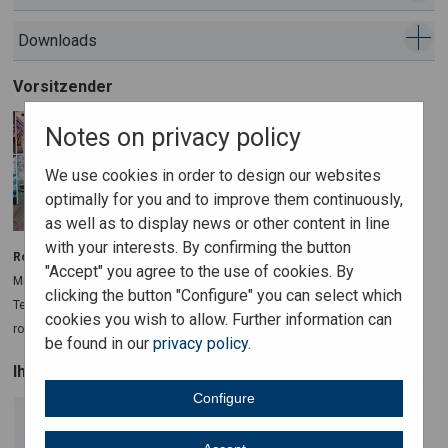
Downloads
Vorsitzender
Notes on privacy policy
We use cookies in order to design our websites
optimally for you and to improve them continuously,
as well as to display news or other content in line
with your interests. By confirming the button
Roland Mayer-Frei
"Accept" you agree to the use of cookies. By
Ministerium für Wissenschaft, Forschung und Kunst, BW
clicking the button "Configure" you can select which
Tel. +49 711 279 3059
cookies you wish to allow. Further information can
roland.mayer-frei(at)mwk.bwl.de
be found in our
privacy policy
.
Ihr Ansprechpartner
Configure