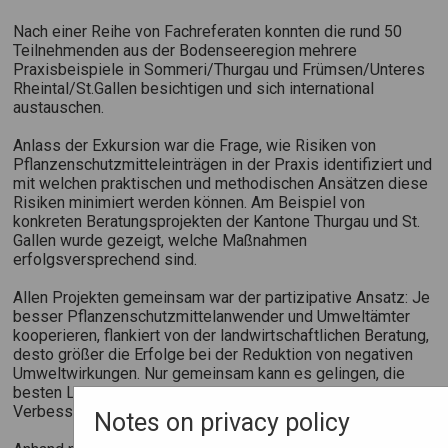
Nach einer Reihe von Fachreferaten konnten die rund 50
Teilnehmenden aus der Bodenseeregion mehrere
Praxisbeispiele in Sommeri/Thurgau und Frümsen/Unteres
Rheintal/St.Gallen besichtigen und sich international
austauschen.
Anlass der Exkursion war die Frage, wie Risiken von
Pflanzenschutzmitteleinträgen in der Praxis identifiziert und
mit welchen praktischen und methodischen Ansätzen diese
Risiken minimiert werden können. Am Beispiel von
konkreten Beratungsprojekten der Kantone Thurgau und St.
Gallen wurde gezeigt, welche Maßnahmen
erfolgsversprechend sind.
Allen Projekten gemeinsam war der partizipative Ansatz: Je
besser Pflanzenschutzmittelanwender und Umweltämter
kooperieren, flankiert von der landwirtschaftlichen Beratung,
desto größer die Erfolge bei der Reduktion von negativen
Umweltwirkungen. Nur gemeinsam kann es gelingen, die
besten Lösungen zu erarbeiten und messbare
Verbesserungen zu erzielen.
Notes on privacy policy