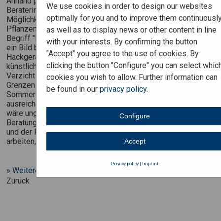
Anhand praktischer Beispiele zeigten erfahrene Berater und
We use cookies in order to design our websites
Beraterinnen auf, welche alternativen technischen
optimally for you and to improve them continuously
Möglichkeiten heute bereits als Ersatz von
Pflanzenschutzmitteln zum Einsatz kommen. Unter dem
as well as to display news or other content in line
Begriff "Precision Farming" konnten sich die Teilnehmenden
with your interests. By confirming the button
ein Bild beim Einsatz von einem kameragesteuerten
"Accept" you agree to the use of cookies. By
Hackgerät und Spritzgerät machen, welches auf Basis
clicking the button "Configure" you can select whic
künstlicher Intelligenz Beikraut gezielt bekämpft. Dem
Verzicht von Pflanzenschutzmitteln seien aber auch
cookies you wish to allow. Further information can
Grenzen gesetzt – so können Äpfel kaum bis in den
be found in our
privacy policy
.
Sommer gelagert werden, wenn diese vor der Ernte nicht
ausreichend vor Pilzbefall geschützt würden. Die Folge
wäre ungewollter Food Waste. Daher zeigten die
Configure
Beratungskräfte auf, wie sie gemeinsam mit Hochschulen
und der Privatwirtschaft an technologischen Lösungen
arbeiten, um den Kulturschutz noch effizienter zu gestalten.
Accept
Privacy policy
|
Imprint
» Weitere Bilder von der Exkursion
Zurück